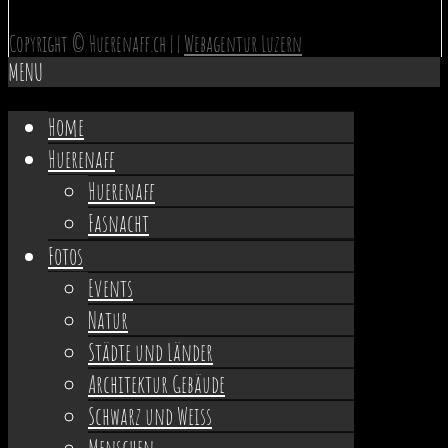
Copyright © Huerenaff.ch | |
Webagentur Luzern
MENU
Home
Huerenaff
Huerenaff
Fasnacht
Fotos
Events
Natur
Städte und Länder
Architektur Gebäude
Schwarz und Weiss