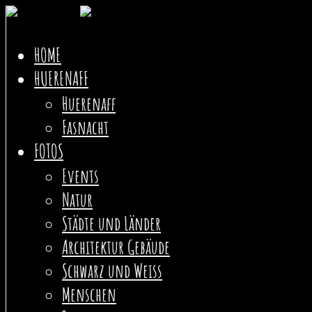
Skip
HOME
to
HUERENAFF
content
Huerenaff
Fasnacht
FOTOS
Events
Natur
Städte und Länder
Architektur Gebäude
Schwarz und Weiss
Menschen