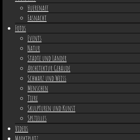
Huerenaff
Fasnacht
Fotos
Events
Natur
Städte und Länder
Architektur Gebäude
Schwarz und Weiss
Menschen
Tiere
Skulpturen und Kunst
Spezielles
Videos
Marktplatz