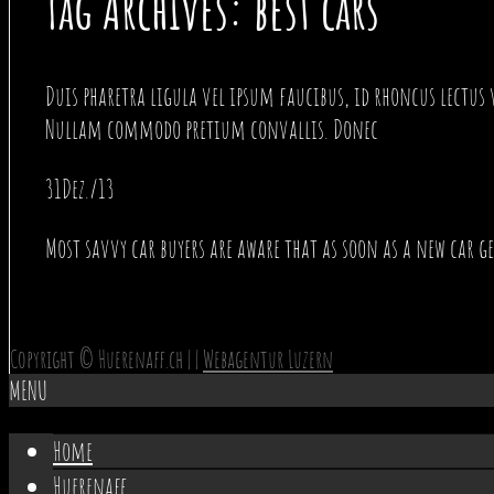
Tag Archives: best cars
Duis pharetra ligula vel ipsum faucibus, id rhoncus lectus
Nullam commodo pretium convallis. Donec
Read More…
31
Dez./13
Most savvy car buyers are aware that as soon as a new car ge
Copyright © Huerenaff.ch | |
Webagentur Luzern
MENU
Home
Huerenaff