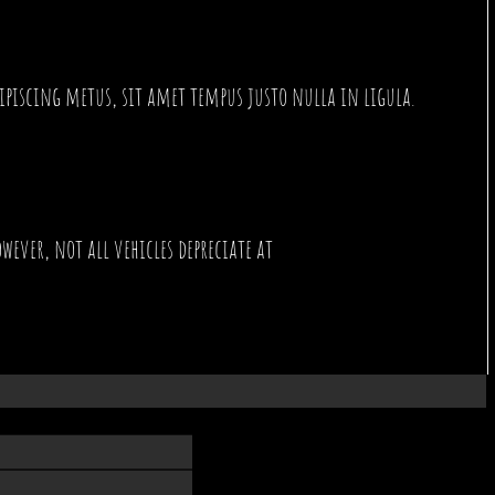
dipiscing metus, sit amet tempus justo nulla in ligula.
wever, not all vehicles depreciate at
Read More…